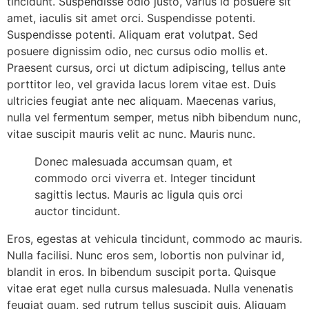
tincidunt. Suspendisse odio justo, varius id posuere sit
amet, iaculis sit amet orci. Suspendisse potenti.
Suspendisse potenti. Aliquam erat volutpat. Sed
posuere dignissim odio, nec cursus odio mollis et.
Praesent cursus, orci ut dictum adipiscing, tellus ante
porttitor leo, vel gravida lacus lorem vitae est. Duis
ultricies feugiat ante nec aliquam. Maecenas varius,
nulla vel fermentum semper, metus nibh bibendum nunc,
vitae suscipit mauris velit ac nunc. Mauris nunc.
Donec malesuada accumsan quam, et
commodo orci viverra et. Integer tincidunt
sagittis lectus. Mauris ac ligula quis orci
auctor tincidunt.
Eros, egestas at vehicula tincidunt, commodo ac mauris.
Nulla facilisi. Nunc eros sem, lobortis non pulvinar id,
blandit in eros. In bibendum suscipit porta. Quisque
vitae erat eget nulla cursus malesuada. Nulla venenatis
feugiat quam, sed rutrum tellus suscipit quis. Aliquam