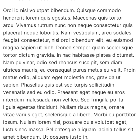
Orci id nisl volutpat bibendum. Quisque commodo
hendrerit lorem quis egestas. Maecenas quis tortor
arcu. Vivamus rutrum nunc non neque consectetur quis
placerat neque lobortis. Nam vestibulum, arcu sodales
feugiat consectetur, nisl orci bibendum elit, eu euismod
magna sapien ut nibh. Donec semper quam scelerisque
tortor dictum gravida. In hac habitasse platea dictumst.
Nam pulvinar, odio sed rhoncus suscipit, sem diam
ultrices mauris, eu consequat purus metus eu velit. Proin
metus odio, aliquam eget molestie nec, gravida ut
sapien. Phasellus quis est sed turpis sollicitudin
venenatis sed eu odio. Praesent eget neque eu eros
interdum malesuada non vel leo. Sed fringilla porta
ligula egestas tincidunt. Nullam risus magna, ornare
vitae varius eget, scelerisque a libero. Morbi eu porttitor
ipsum. Nullam lorem nisi, posuere quis volutpat eget,
luctus nec massa. Pellentesque aliquam lacinia tellus sit
amet bibendum. Ut posuere justo in.