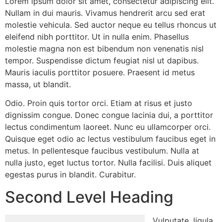
Lorem ipsum dolor sit amet, consectetur adipiscing elit.
Nullam in dui mauris. Vivamus hendrerit arcu sed erat
molestie vehicula. Sed auctor neque eu tellus rhoncus ut
eleifend nibh porttitor. Ut in nulla enim. Phasellus
molestie magna non est bibendum non venenatis nisl
tempor. Suspendisse dictum feugiat nisl ut dapibus.
Mauris iaculis porttitor posuere. Praesent id metus
massa, ut blandit.
Odio. Proin quis tortor orci. Etiam at risus et justo
dignissim congue. Donec congue lacinia dui, a porttitor
lectus condimentum laoreet. Nunc eu ullamcorper orci.
Quisque eget odio ac lectus vestibulum faucibus eget in
metus. In pellentesque faucibus vestibulum. Nulla at
nulla justo, eget luctus tortor. Nulla facilisi. Duis aliquet
egestas purus in blandit. Curabitur.
Second Level Heading
Vulputate, ligula